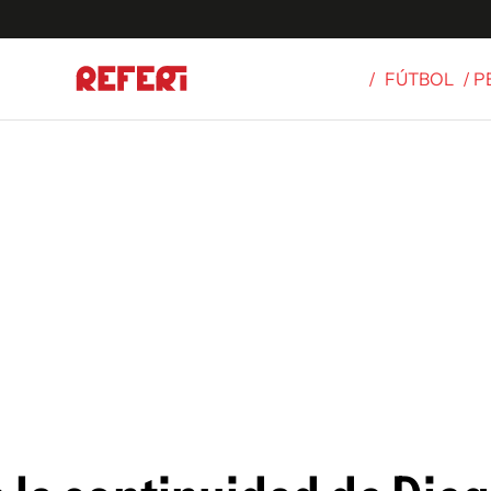
/
FÚTBOL
/ 
Olímpicos
S
tbol
g
ortivo