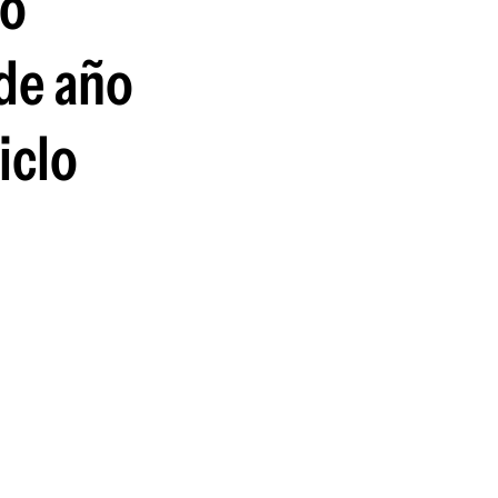
go
guenos en:
 de año
iclo