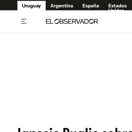
Uruguay
Argentina
España
Estados
Unidos
Home
Juegos 
Referí
Rugby
Fútbol
Básque
Mundial 2026
Tenis
Resultados Deportivos
Runnin
Fútbol internacional
Polidep
Copa Libertadores
Motor