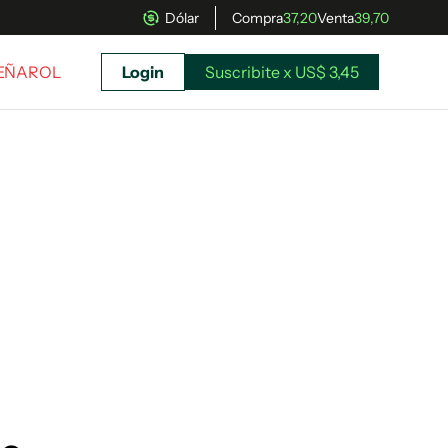
Dólar
Compra
37,20
Venta
39,70
PEÑAROL
Login
Suscribite x US$ 3,45
uscríbete ahora a El Observador y elegí hasta
donde llegar.
Suscribite x US$ 3,45