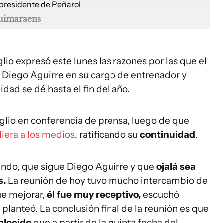
uimaraens
lio expresó este lunes las razones por las que el
a Diego Aguirre en su cargo de entrenador y
dad se dé hasta el fin del año.
uglio en conferencia de prensa, luego de que
iera a los medios
, ratificando su
continuidad
.
undo, que sigue Diego Aguirre y que
ojalá sea
s.
La reunión de hoy tuvo mucho intercambio de
ue mejorar,
él fue muy receptivo,
escuchó
 planteó. La conclusión final de la reunión es que
talecido
que a partir de la quinta fecha del