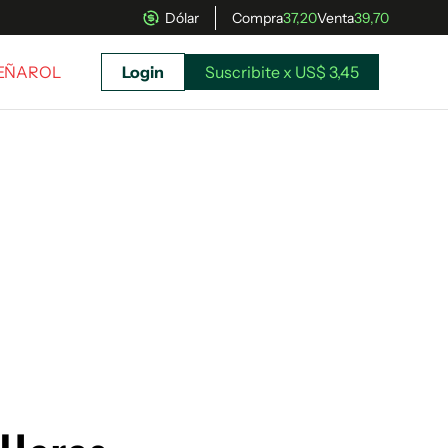
Dólar
Compra
37,20
Venta
39,70
PEÑAROL
Login
Suscribite x US$ 3,45
uscríbete ahora a El Observador y elegí hasta
donde llegar.
Suscribite x US$ 3,45