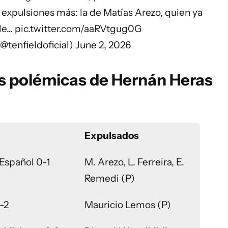
expulsiones más: la de Matías Arezo, quien ya
 de…
pic.twitter.com/aaRVtgug0G
(@tenfieldoficial)
June 2, 2026
as polémicas de Hernán Heras
Expulsados
 Español 0-1
M. Arezo, L. Ferreira, E.
Remedi (P)
-2
Mauricio Lemos (P)