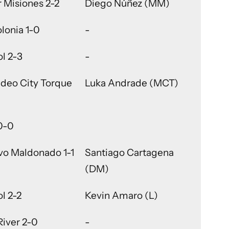
 Misiones 2-2
Diego Núñez (MM)
lonia 1-0
-
l 2-3
-
deo City Torque
Luka Andrade (MCT)
0-0
vo Maldonado 1-1
Santiago Cartagena
(DM)
l 2-2
Kevin Amaro (L)
River 2-0
-