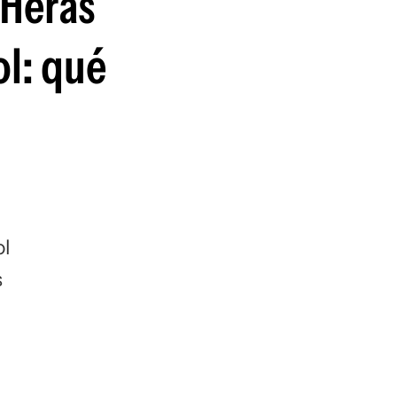
 Heras
guenos en:
ol: qué
ol
s