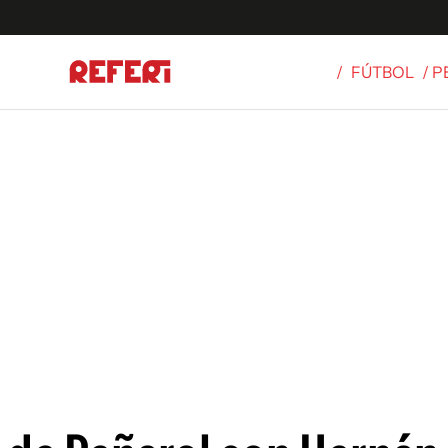
/
FÚTBOL
/ 
Olímpicos
S
tbol
g
ortivo