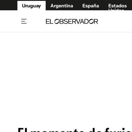
Uruguay
Argentina
España
Estados
Unidos
Home
Juegos 
Referí
Rugby
Fútbol
Básque
Mundial 2026
Tenis
Resultados Deportivos
Runnin
Fútbol internacional
Polidep
Copa Libertadores
Motor