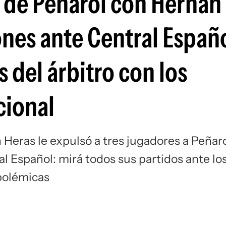
 de Peñarol con Hernán
Si
ones ante Central Españ
s del árbitro con los
cional
Heras le expulsó a tres jugadores a Peñar
 Español: mirá todos sus partidos ante lo
 polémicas