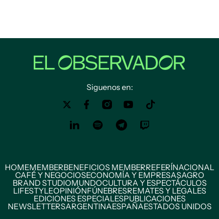
Siguenos en:
HOME
MEMBER
BENEFICIOS MEMBER
REFERÍ
NACIONAL
CAFÉ Y NEGOCIOS
ECONOMÍA Y EMPRESAS
AGRO
BRAND STUDIO
MUNDO
CULTURA Y ESPECTÁCULOS
LIFESTYLE
OPINIÓN
FÚNEBRES
REMATES Y LEGALES
EDICIONES ESPECIALES
PUBLICACIONES
NEWSLETTERS
ARGENTINA
ESPAÑA
ESTADOS UNIDOS