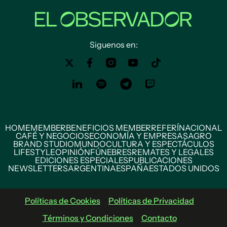
Siguenos en:
HOME
MEMBER
BENEFICIOS MEMBER
REFERÍ
NACIONAL
CAFÉ Y NEGOCIOS
ECONOMÍA Y EMPRESAS
AGRO
BRAND STUDIO
MUNDO
CULTURA Y ESPECTÁCULOS
LIFESTYLE
OPINIÓN
FÚNEBRES
REMATES Y LEGALES
EDICIONES ESPECIALES
PUBLICACIONES
NEWSLETTERS
ARGENTINA
ESPAÑA
ESTADOS UNIDOS
Políticas de Cookies
Políticas de Privacidad
Términos y Condiciones
Contacto