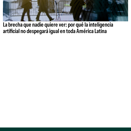
La brecha que nadie quiere ver: por qué la inteligencia
artificial no despegará igual en toda América Latina