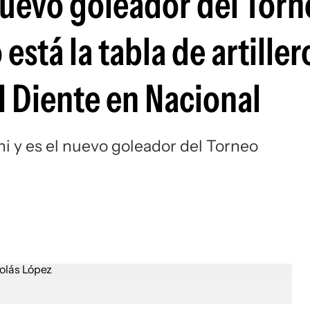
 nuevo goleador del Tor
Si
stá la tabla de artillero
l Diente en Nacional
i y es el nuevo goleador del Torneo