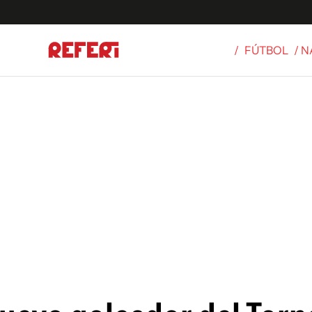
/
FÚTBOL
/ 
Olímpicos
S
tbol
g
ortivo