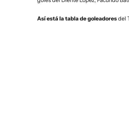
goles del Diente López, Facundo Bati
Así está la tabla de goleadores
del 