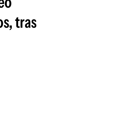
neo
guenos en:
s, tras