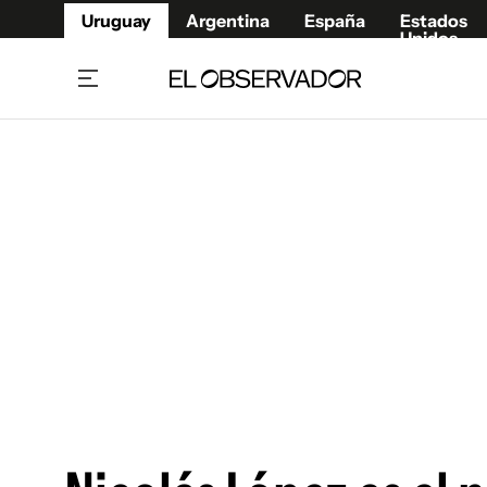
Uruguay
Argentina
España
Estados
Unidos
Home
Juegos 
Referí
Rugby
Fútbol
Básque
Mundial 2026
Tenis
Resultados Deportivos
Runnin
Fútbol internacional
Polidep
Copa Libertadores
Motor