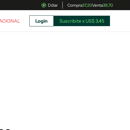
Dólar
Compra
37,20
Venta
39,70
NACIONAL
Login
Suscribite x US$ 3,45
uscríbete ahora a El Observador y elegí hasta
donde llegar.
Suscribite x US$ 3,45