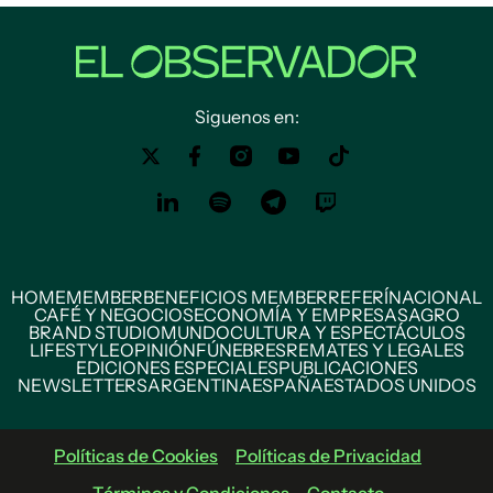
Siguenos en:
HOME
MEMBER
BENEFICIOS MEMBER
REFERÍ
NACIONAL
CAFÉ Y NEGOCIOS
ECONOMÍA Y EMPRESAS
AGRO
BRAND STUDIO
MUNDO
CULTURA Y ESPECTÁCULOS
LIFESTYLE
OPINIÓN
FÚNEBRES
REMATES Y LEGALES
EDICIONES ESPECIALES
PUBLICACIONES
NEWSLETTERS
ARGENTINA
ESPAÑA
ESTADOS UNIDOS
Políticas de Cookies
Políticas de Privacidad
Términos y Condiciones
Contacto