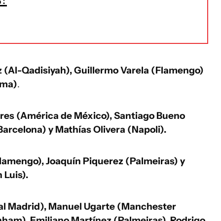
 (Al-Qadisiyah), Guillermo Varela (Flamengo)
ama)
.
res (América de México), Santiago Bueno
rcelona) y Mathías Olivera (Napoli).
lamengo), Joaquín Piquerez (Palmeiras) y
 Luis).
al Madrid), Manuel Ugarte (Manchester
nham), Emiliano Martínez (Palmeiras), Rodrigo