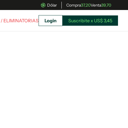
Dólar
Compra
37,20
Venta
39,70
/ ELIMINATORIAS
Login
Suscribite x US$ 3,45
uscríbete ahora a El Observador y elegí hasta
donde llegar.
Suscribite x US$ 3,45