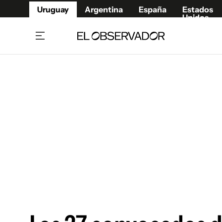
Uruguay
Argentina
España
Estados
Unidos
Home
Juegos 
Referí
Rugby
Fútbol
Básque
Mundial 2026
Tenis
Resultados Deportivos
Runnin
Fútbol internacional
Polidep
Copa Libertadores
Motor