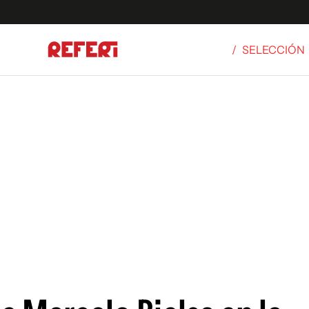
/
SELECCIÓN
Olímpicos
S
tbol
g
ortivo