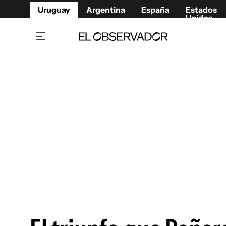
Uruguay
Argentina
España
Estados
Unidos
Home
Juegos 
Referí
Rugby
Fútbol
Básque
Mundial 2026
Tenis
Resultados Deportivos
Runnin
Fútbol internacional
Polidep
Copa Libertadores
Motor