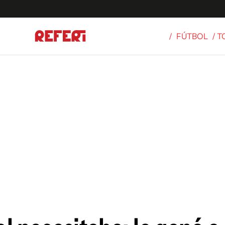
/
FÚTBOL
/ 
Olímpicos
S
tbol
g
ortivo