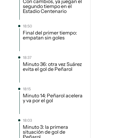
Con cambios, ya juegan el
segundo tiempo en el
Estadio Centenario
18:50
Final del primer tiempo:
empatan sin goles
18:37
Minuto 36: otra vez Suárez
evita el gol de Peñarol
18:15
Minuto 14: Peñarol acelera
y va por el gol
18:03
Minuto 3: la primera
situación de gol de
Peñarol