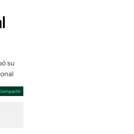
guenos en:
l
bó su
ional
Compartir