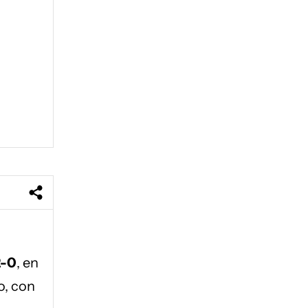
2-0
, en
o, con