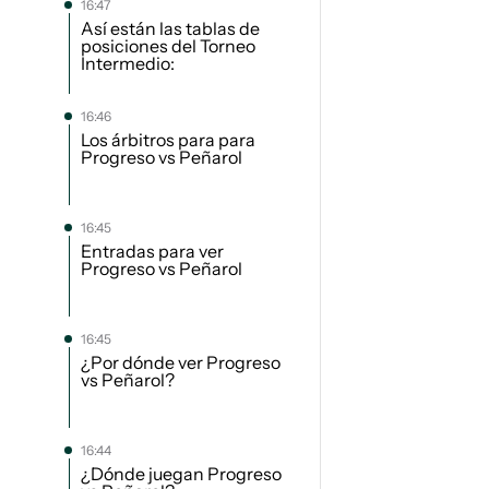
16:47
Así están las tablas de
posiciones del Torneo
Intermedio:
16:46
Los árbitros para para
Progreso vs Peñarol
16:45
Entradas para ver
Progreso vs Peñarol
16:45
¿Por dónde ver Progreso
vs Peñarol?
16:44
¿Dónde juegan Progreso