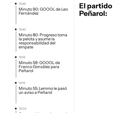
El partido
19:49
Minuto 90: GOOOL de Leo
Peñarol:
Fernández
19:40
Minuto 80: Progreso toma
la pelota y asume la
responsabilidad del
empate
19:18
Minuto 59: GOOOL de
Franco González para
Peñarol
19:16
Minuto 55: Lemmo le pasó
un aviso a Peñarol
19:03