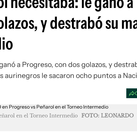
ol necesitaba: le ganó a
Si
olazos, y destrabó su ma
dio
 ganó a Progreso, con dos golazos, y destra
os aurinegros le sacaron ocho puntos a Nac
eñarol en el Torneo Intermedio
FOTO: LEONARDO