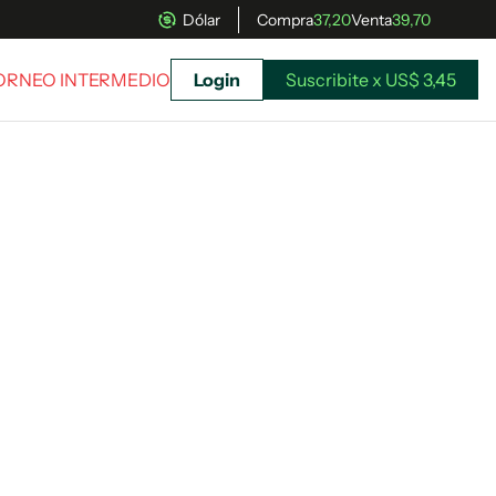
Dólar
Compra
37,20
Venta
39,70
TORNEO INTERMEDIO
Login
Suscribite x US$ 3,45
uscríbete ahora a El Observador y elegí hasta
donde llegar.
Suscribite x US$ 3,45