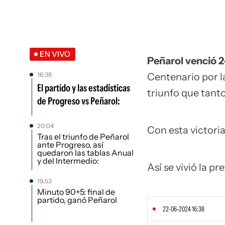
EN VIVO
Peñarol venció 
16:38
Centenario por l
El partido y las estadísticas
triunfo que tant
de Progreso vs Peñarol:
20:04
Con esta victori
Tras el triunfo de Peñarol
ante Progreso, así
quedaron las tablas Anual
y del Intermedio:
Así se vivió la pr
19:53
Minuto 90+5: final de
partido, ganó Peñarol
22-06-2024 16:38