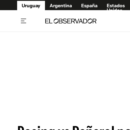
Uruguay
Argentina
España
Estados
Unidos
Home
Juegos 
Referí
Rugby
Fútbol
Básque
Mundial 2026
Tenis
Resultados Deportivos
Runnin
Fútbol internacional
Polidep
Copa Libertadores
Motor