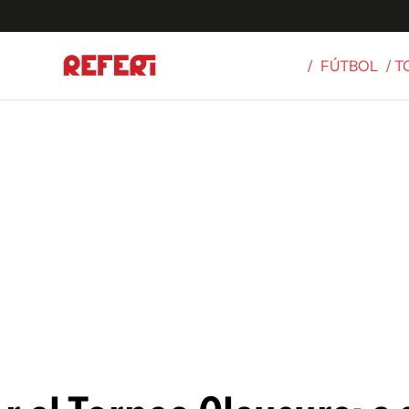
/
FÚTBOL
/ 
Olímpicos
S
tbol
g
ortivo