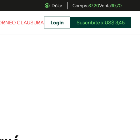
Dólar
Compra
37,20
Venta
39,70
TORNEO CLAUSURA
Login
Suscribite x US$ 3,45
uscríbete ahora a El Observador y elegí hasta
donde llegar.
Suscribite x US$ 3,45