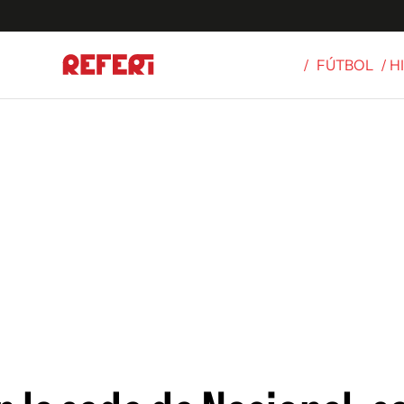
/
FÚTBOL
/ H
Olímpicos
S
tbol
g
ortivo