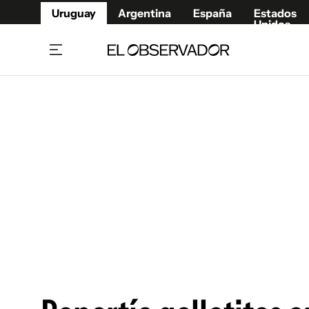
Uruguay
Argentina
España
Estados
Unidos
Home
Juegos 
Referí
Rugby
Fútbol
Básque
Mundial 2026
Tenis
Resultados Deportivos
Runnin
Fútbol internacional
Polidep
Copa Libertadores
Motor