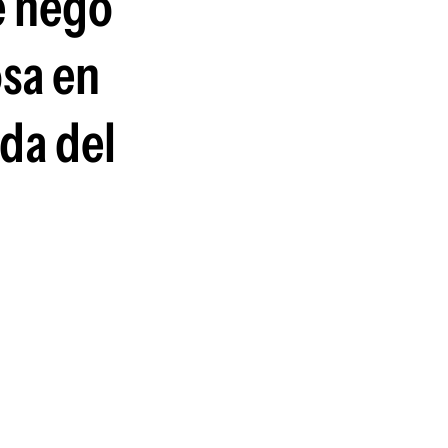
se negó
guenos en:
osa en
ida del