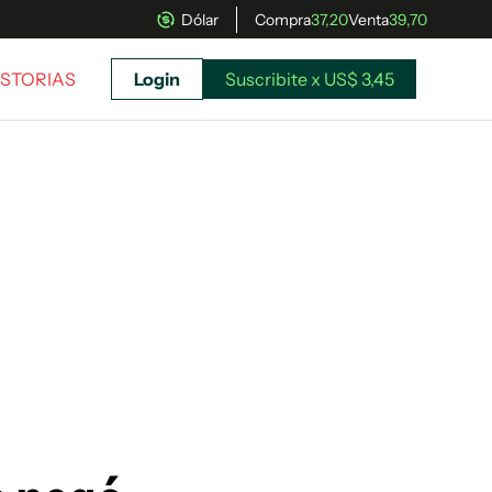
Dólar
Compra
37,20
Venta
39,70
ISTORIAS
Login
Suscribite x US$ 3,45
uscríbete ahora a El Observador y elegí hasta
donde llegar.
Suscribite x US$ 3,45