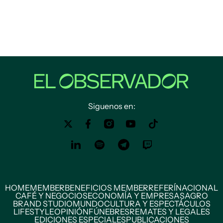
Siguenos en:
HOME
MEMBER
BENEFICIOS MEMBER
REFERÍ
NACIONAL
CAFÉ Y NEGOCIOS
ECONOMÍA Y EMPRESAS
AGRO
BRAND STUDIO
MUNDO
CULTURA Y ESPECTÁCULOS
LIFESTYLE
OPINIÓN
FÚNEBRES
REMATES Y LEGALES
EDICIONES ESPECIALES
PUBLICACIONES