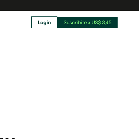
Login
Suscribite x US$ 3,45
uscríbete ahora a El Observador y elegí hasta
donde llegar.
Suscribite x US$ 3,45