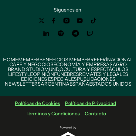
Siguenos en:
HOME
MEMBER
BENEFICIOS MEMBER
REFERÍ
NACIONAL
CAFÉ Y NEGOCIOS
ECONOMÍA Y EMPRESAS
AGRO
BRAND STUDIO
MUNDO
CULTURA Y ESPECTÁCULOS
LIFESTYLE
OPINIÓN
FÚNEBRES
REMATES Y LEGALES
EDICIONES ESPECIALES
PUBLICACIONES
NEWSLETTERS
ARGENTINA
ESPAÑA
ESTADOS UNIDOS
Políticas de Cookies
Políticas de Privacidad
Términos y Condiciones
Contacto