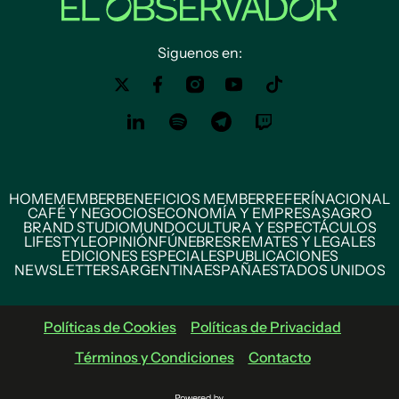
Siguenos en:
HOME
MEMBER
BENEFICIOS MEMBER
REFERÍ
NACIONAL
CAFÉ Y NEGOCIOS
ECONOMÍA Y EMPRESAS
AGRO
BRAND STUDIO
MUNDO
CULTURA Y ESPECTÁCULOS
LIFESTYLE
OPINIÓN
FÚNEBRES
REMATES Y LEGALES
EDICIONES ESPECIALES
PUBLICACIONES
NEWSLETTERS
ARGENTINA
ESPAÑA
ESTADOS UNIDOS
Políticas de Cookies
Políticas de Privacidad
Términos y Condiciones
Contacto