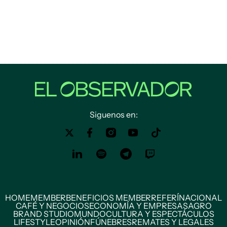
Siguenos en:
HOME
MEMBER
BENEFICIOS MEMBER
REFERÍ
NACIONAL
CAFÉ Y NEGOCIOS
ECONOMÍA Y EMPRESAS
AGRO
BRAND STUDIO
MUNDO
CULTURA Y ESPECTÁCULOS
LIFESTYLE
OPINIÓN
FÚNEBRES
REMATES Y LEGALES