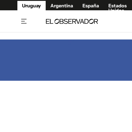
Uruguay
Argentina
España
Estados
Unidos
Home
Juegos 
Referí
Rugby
Fútbol
Básque
Mundial 2026
Tenis
Resultados Deportivos
Runnin
Fútbol internacional
Polidep
Copa Libertadores
Motor