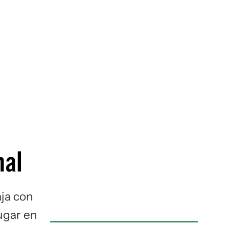
guenos en:
nal
aja con
ugar en