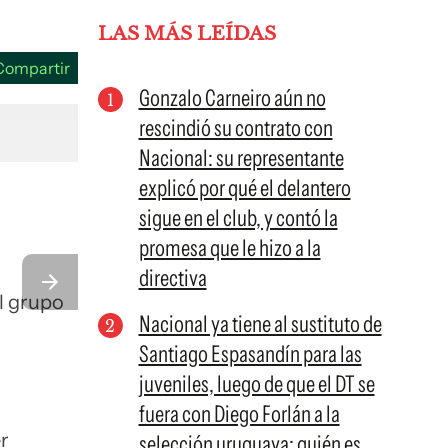
LAS MÁS LEÍDAS
Compartir
Gonzalo Carneiro aún no
rescindió su contrato con
Nacional: su representante
explicó por qué el delantero
sigue en el club, y contó la
promesa que le hizo a la
directiva
l grupo
Nacional ya tiene al sustituto de
l
Santiago Espasandín para las
juveniles, luego de que el DT se
fuera con Diego Forlán a la
r
selección uruguaya: quién es