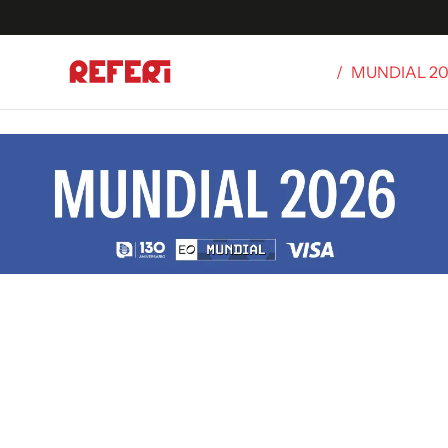
/
MUNDIAL 2
Olímpicos
S
tbol
g
ortivo