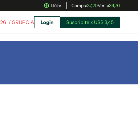
Dólar
Compra
37,20
Venta
39,70
026
/ GRUPO A
Login
Suscribite x US$ 3,45
uscríbete ahora a El Observador y elegí hasta
donde llegar.
Suscribite x US$ 3,45