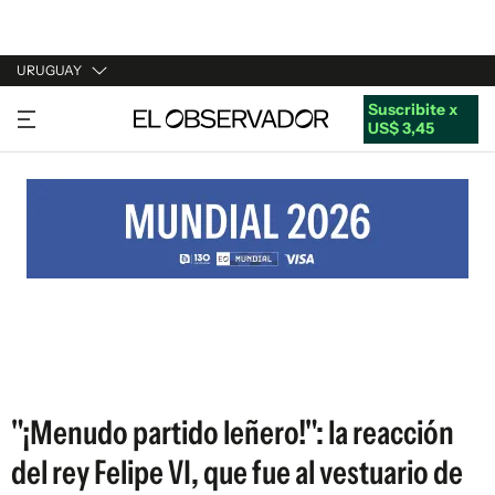
URUGUAY
Suscribite x
URUGUAY
US$ 3,45
ARGENTINA
ESPAÑA
ESTADOS UNIDOS
"¡Menudo partido leñero!": la reacción
del rey Felipe VI, que fue al vestuario de