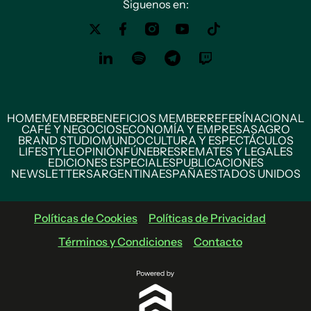
Siguenos en:
HOME
MEMBER
BENEFICIOS MEMBER
REFERÍ
NACIONAL
CAFÉ Y NEGOCIOS
ECONOMÍA Y EMPRESAS
AGRO
BRAND STUDIO
MUNDO
CULTURA Y ESPECTÁCULOS
LIFESTYLE
OPINIÓN
FÚNEBRES
REMATES Y LEGALES
EDICIONES ESPECIALES
PUBLICACIONES
NEWSLETTERS
ARGENTINA
ESPAÑA
ESTADOS UNIDOS
Políticas de Cookies
Políticas de Privacidad
Términos y Condiciones
Contacto