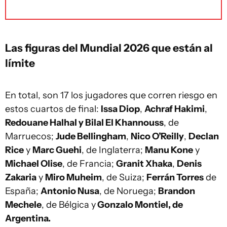
Las figuras del Mundial 2026 que están al
límite
En total, son 17 los jugadores que corren riesgo en
estos cuartos de final:
Issa Diop
,
Achraf Hakimi
,
Redouane Halhal y Bilal El Khannouss
, de
Marruecos;
Jude Bellingham
,
Nico O’Reilly
,
Declan
Rice
y
Marc Guehi
, de Inglaterra;
Manu Kone
y
Michael Olise
, de Francia;
Granit Xhaka
,
Denis
Zakaria
y
Miro Muheim
, de Suiza;
Ferrán Torres
de
España;
Antonio Nusa
, de Noruega;
Brandon
Mechele
, de Bélgica y
Gonzalo Montiel, de
Argentina.