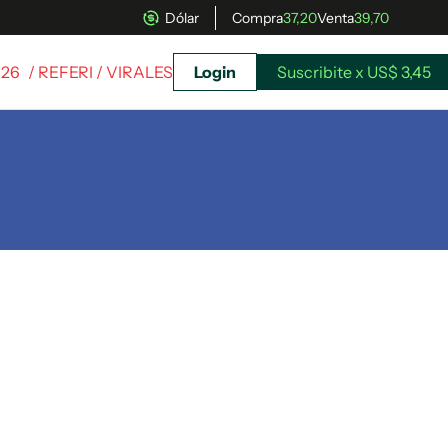
Dólar
Compra
37,20
Venta
39,70
026
/ REFERI / VIRALES
Login
Suscribite x US$ 3,45
uscríbete ahora a El Observador y elegí hasta
donde llegar.
Suscribite x US$ 3,45