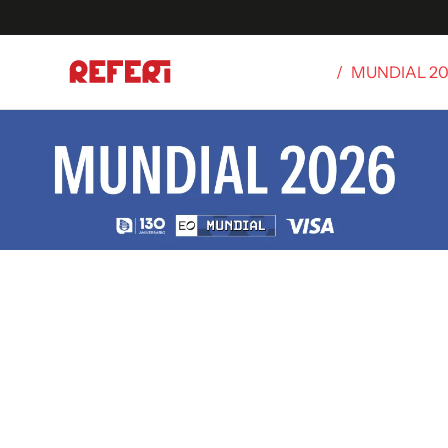
/
MUNDIAL 2
Olímpicos
S
tbol
g
ortivo