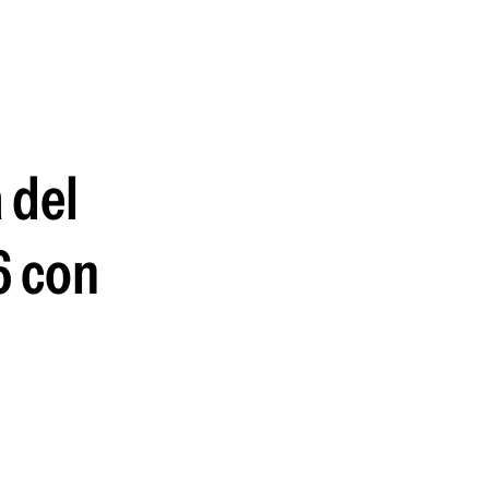
guenos en:
 del
6 con