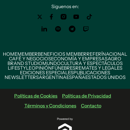
Siguenos en:
HOME
MEMBER
BENEFICIOS MEMBER
REFERÍ
NACIONAL
CAFÉ Y NEGOCIOS
ECONOMÍA Y EMPRESAS
AGRO
BRAND STUDIO
MUNDO
CULTURA Y ESPECTÁCULOS
LIFESTYLE
OPINIÓN
FÚNEBRES
REMATES Y LEGALES
EDICIONES ESPECIALES
PUBLICACIONES
NEWSLETTERS
ARGENTINA
ESPAÑA
ESTADOS UNIDOS
Políticas de Cookies
Políticas de Privacidad
Términos y Condiciones
Contacto