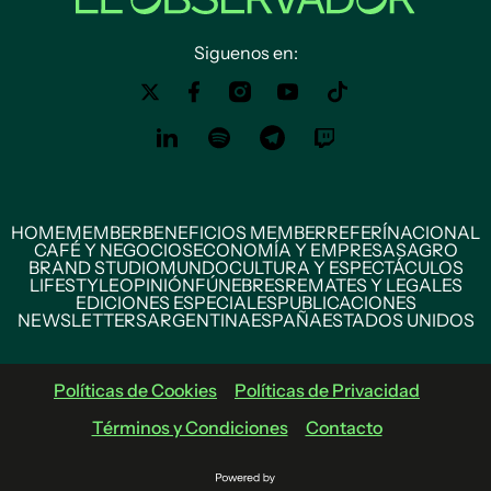
Siguenos en:
HOME
MEMBER
BENEFICIOS MEMBER
REFERÍ
NACIONAL
CAFÉ Y NEGOCIOS
ECONOMÍA Y EMPRESAS
AGRO
BRAND STUDIO
MUNDO
CULTURA Y ESPECTÁCULOS
LIFESTYLE
OPINIÓN
FÚNEBRES
REMATES Y LEGALES
EDICIONES ESPECIALES
PUBLICACIONES
NEWSLETTERS
ARGENTINA
ESPAÑA
ESTADOS UNIDOS
Políticas de Cookies
Políticas de Privacidad
Términos y Condiciones
Contacto