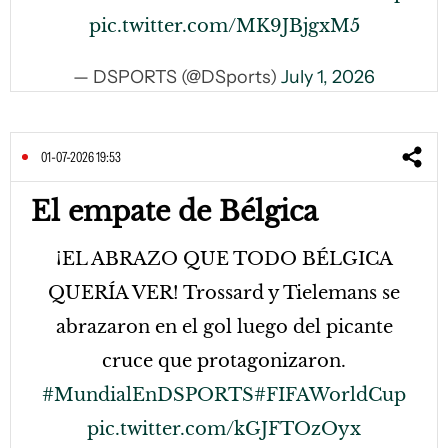
pic.twitter.com/MK9JBjgxM5
— DSPORTS (@DSports)
July 1, 2026
01-07-2026 19:53
El empate de Bélgica
¡EL ABRAZO QUE TODO BÉLGICA
QUERÍA VER! Trossard y Tielemans se
abrazaron en el gol luego del picante
cruce que protagonizaron.
#MundialEnDSPORTS
#FIFAWorldCup
pic.twitter.com/kGJFTOzOyx