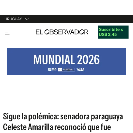
URUGUAY
Suscribite x
URUGUAY
US$ 3,45
ARGENTINA
ESPAÑA
ESTADOS UNIDOS
Sigue la polémica: senadora paraguaya
Celeste Amarilla reconoció que fue