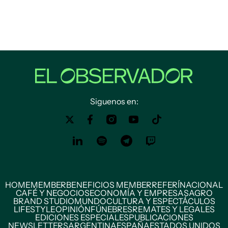
Siguenos en:
HOME
MEMBER
BENEFICIOS MEMBER
REFERÍ
NACIONAL
CAFÉ Y NEGOCIOS
ECONOMÍA Y EMPRESAS
AGRO
BRAND STUDIO
MUNDO
CULTURA Y ESPECTÁCULOS
LIFESTYLE
OPINIÓN
FÚNEBRES
REMATES Y LEGALES
EDICIONES ESPECIALES
PUBLICACIONES
NEWSLETTERS
ARGENTINA
ESPAÑA
ESTADOS UNIDOS