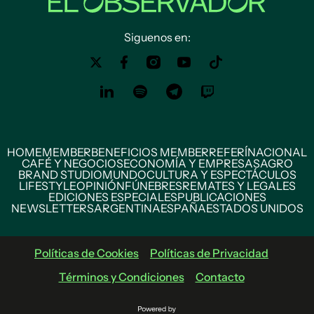
Siguenos en:
HOME
MEMBER
BENEFICIOS MEMBER
REFERÍ
NACIONAL
CAFÉ Y NEGOCIOS
ECONOMÍA Y EMPRESAS
AGRO
BRAND STUDIO
MUNDO
CULTURA Y ESPECTÁCULOS
LIFESTYLE
OPINIÓN
FÚNEBRES
REMATES Y LEGALES
EDICIONES ESPECIALES
PUBLICACIONES
NEWSLETTERS
ARGENTINA
ESPAÑA
ESTADOS UNIDOS
Políticas de Cookies
Políticas de Privacidad
Términos y Condiciones
Contacto