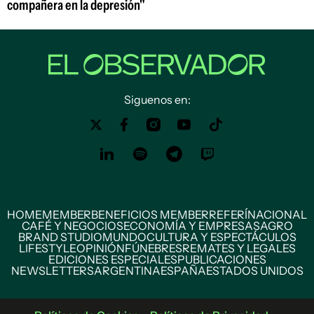
compañera en la depresión"
Siguenos en:
HOME
MEMBER
BENEFICIOS MEMBER
REFERÍ
NACIONAL
CAFÉ Y NEGOCIOS
ECONOMÍA Y EMPRESAS
AGRO
BRAND STUDIO
MUNDO
CULTURA Y ESPECTÁCULOS
LIFESTYLE
OPINIÓN
FÚNEBRES
REMATES Y LEGALES
EDICIONES ESPECIALES
PUBLICACIONES
NEWSLETTERS
ARGENTINA
ESPAÑA
ESTADOS UNIDOS