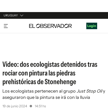
URUGUAY
URUGUAY
Login
ARGENTINA
ESPAÑA
ESTADOS UNIDOS
Video: dos ecologistas detenidos tras
rociar con pintura las piedras
prehistóricas de Stonehenge
Los ecologistas pertenecen al grupo
Just Stop Oil
y
aseguraron que la pintura se irá con la lluvia
19 de junio 2024
14:51 hs