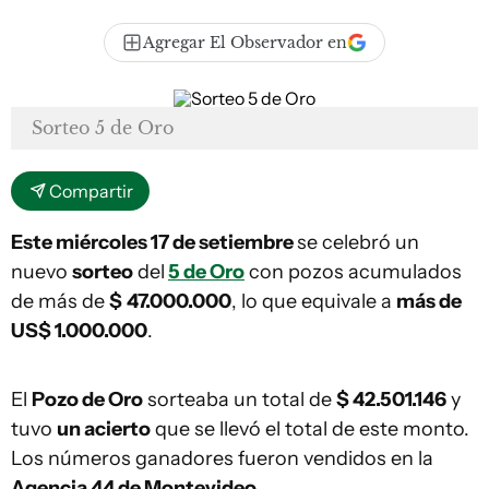
Agregar El Observador en
Sorteo 5 de Oro
Compartir
Este miércoles 17 de setiembre
se celebró un
nuevo
sorteo
del
5 de Oro
con pozos acumulados
de más de
$
47.000.000
, lo que equivale a
más de
US$ 1.000.000
.
El
Pozo de Oro
sorteaba un total de
$ 42.501.146
y
tuvo
un acierto
que se llevó el total de este monto.
Los números ganadores fueron vendidos en la
Agencia 44 de Montevideo
.