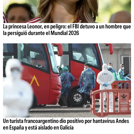
La princesa Leonor, en peligro: el FBI detuvo a un hombre que
la persiguió durante el Mundial 2026
Un turista francoargentino dio positivo por hantavirus Andes
en España y está aislado en Galicia