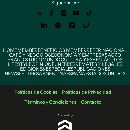
Siguenos en:
HOME
MEMBER
BENEFICIOS MEMBER
REFERÍ
NACIONAL
CAFÉ Y NEGOCIOS
ECONOMÍA Y EMPRESAS
AGRO
BRAND STUDIO
MUNDO
CULTURA Y ESPECTÁCULOS
LIFESTYLE
OPINIÓN
FÚNEBRES
REMATES Y LEGALES
EDICIONES ESPECIALES
PUBLICACIONES
NEWSLETTERS
ARGENTINA
ESPAÑA
ESTADOS UNIDOS
Políticas de Cookies
Políticas de Privacidad
Términos y Condiciones
Contacto