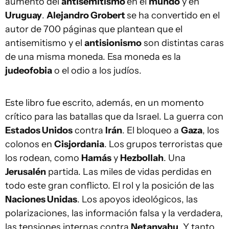
aumento del
antisemitismo
en el
mundo
y en
Uruguay
.
Alejandro Grobert
se ha convertido en el
autor de 700 páginas que plantean que el
antisemitismo y el
antisionismo
son distintas caras
de una misma moneda. Esa moneda es la
judeofobia
o el odio a los judíos.
Este libro fue escrito, además, en un momento
crítico para las batallas que da Israel. La guerra con
Estados Unidos
contra
Irán
. El bloqueo a
Gaza
, los
colonos en
Cisjordania
. Los grupos terroristas que
los rodean, como
Hamás
y
Hezbollah
. Una
Jerusalén
partida. Las miles de vidas perdidas en
todo este gran conflicto. El rol y la posición de las
Naciones Unidas
. Los apoyos ideológicos, las
polarizaciones, las información falsa y la verdadera,
las tensiones internas contra
Netanyahu
. Y tanto