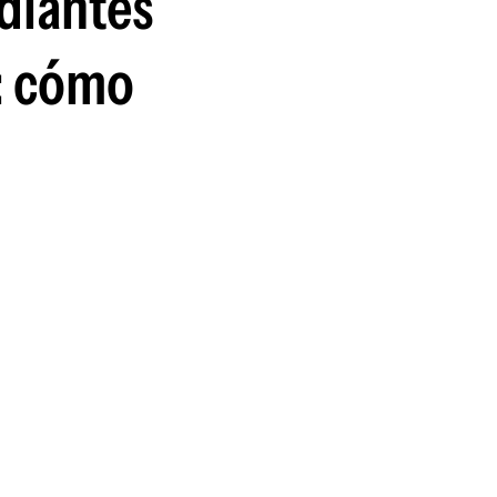
diantes
o: cómo