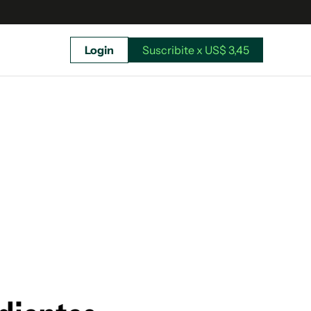
Login
Suscribite x US$ 3,45
uscríbete ahora a El Observador y elegí hasta
donde llegar.
Suscribite x US$ 3,45