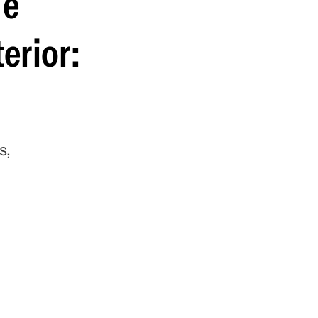
 e
erior:
s,