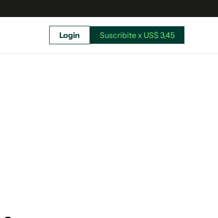
Login
Suscribite x US$ 3,45
uscríbete ahora a El Observador y elegí hasta
donde llegar.
Suscribite x US$ 3,45