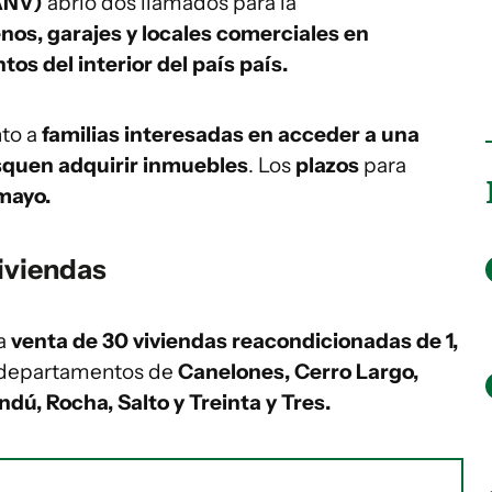
ANV)
abrió dos llamados para la
enos, garajes y locales comerciales en
s del interior del país país.
nto a
familias interesadas en acceder a una
squen adquirir inmuebles
. Los
plazos
para
 mayo.
iviendas
la
venta de 30 viviendas reacondicionadas de 1,
 departamentos de
Canelones, Cerro Largo,
dú, Rocha, Salto y Treinta y Tres.