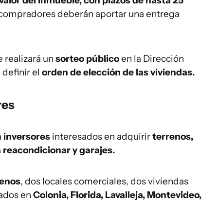
valor del inmueble, con plazos de hasta 25
 compradores deberán aportar una entrega
e realizará un
sorteo público
en la Dirección
 definir el
orden de elección de las viviendas.
res
a
inversores
interesados en adquirir
terrenos,
 reacondicionar y garajes.
renos
, dos locales comerciales, dos viviendas
cados en
Colonia, Florida, Lavalleja, Montevideo,