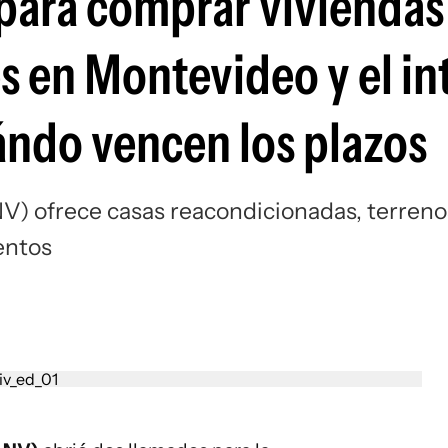
para comprar viviendas
s en Montevideo y el int
ándo vencen los plazos
V) ofrece casas reacondicionadas, terreno
entos