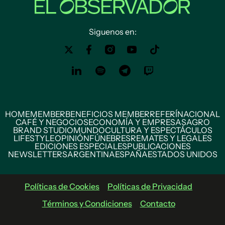
Siguenos en:
HOME
MEMBER
BENEFICIOS MEMBER
REFERÍ
NACIONAL
CAFÉ Y NEGOCIOS
ECONOMÍA Y EMPRESAS
AGRO
BRAND STUDIO
MUNDO
CULTURA Y ESPECTÁCULOS
LIFESTYLE
OPINIÓN
FÚNEBRES
REMATES Y LEGALES
EDICIONES ESPECIALES
PUBLICACIONES
NEWSLETTERS
ARGENTINA
ESPAÑA
ESTADOS UNIDOS
Políticas de Cookies
Políticas de Privacidad
Términos y Condiciones
Contacto