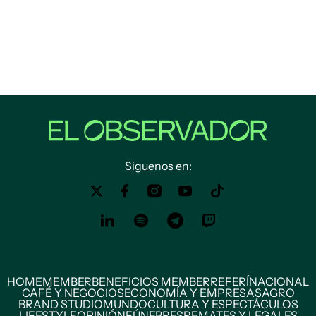
Siguenos en:
HOME
MEMBER
BENEFICIOS MEMBER
REFERÍ
NACIONAL
CAFÉ Y NEGOCIOS
ECONOMÍA Y EMPRESAS
AGRO
BRAND STUDIO
MUNDO
CULTURA Y ESPECTÁCULOS
LIFESTYLE
OPINIÓN
FÚNEBRES
REMATES Y LEGALES