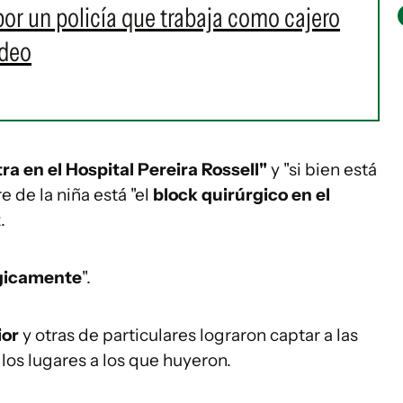
por un policía que trabaja como cajero
ideo
ra en el Hospital Pereira Rossell"
y "si bien está
re de la niña está "el
block quirúrgico en el
.
rgicamente
".
ior
y otras de particulares lograron captar a las
 los lugares a los que huyeron.