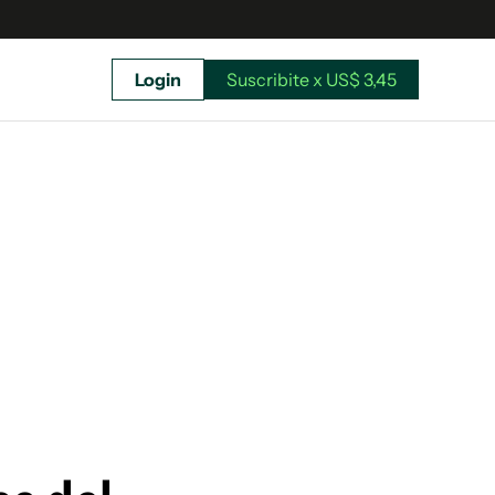
Login
Suscribite x US$ 3,45
uscríbete ahora a El Observador y elegí hasta
donde llegar.
Suscribite x US$ 3,45