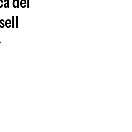
ca del
sell
y