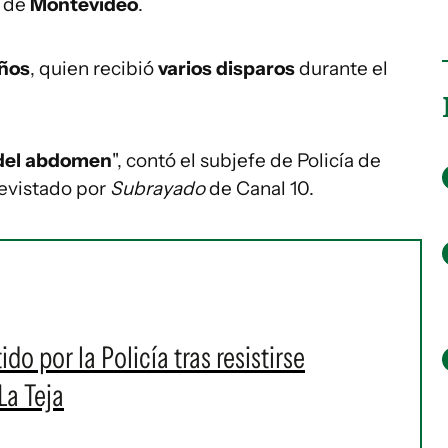
o
de
Montevideo
.
años
, quien recibió
varios disparos
durante el
a del abdomen
", contó el subjefe de Policía de
revistado por
Subrayado
de Canal 10.
do por la Policía tras resistirse
La Teja