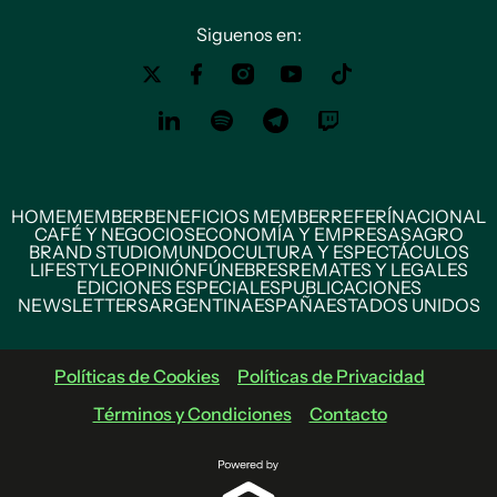
Siguenos en:
HOME
MEMBER
BENEFICIOS MEMBER
REFERÍ
NACIONAL
CAFÉ Y NEGOCIOS
ECONOMÍA Y EMPRESAS
AGRO
BRAND STUDIO
MUNDO
CULTURA Y ESPECTÁCULOS
LIFESTYLE
OPINIÓN
FÚNEBRES
REMATES Y LEGALES
EDICIONES ESPECIALES
PUBLICACIONES
NEWSLETTERS
ARGENTINA
ESPAÑA
ESTADOS UNIDOS
Políticas de Cookies
Políticas de Privacidad
Términos y Condiciones
Contacto