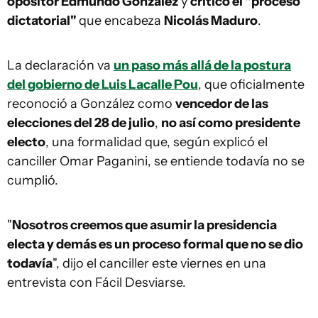
opositor Edmundo González
y
criticó el "proceso
dictatorial"
que encabeza
Nicolás Maduro
.
La declaración va
un paso más allá de la postura
del gobierno de Luis Lacalle Pou
, que oficialmente
reconoció a González como
vencedor de las
elecciones del 28 de julio
,
no así como presidente
electo
, una formalidad que, según explicó el
canciller Omar Paganini, se entiende todavía no se
cumplió.
"
Nosotros creemos que asumir la presidencia
electa y demás es un proceso formal que no se dio
todavía
", dijo el canciller este viernes en una
entrevista con Fácil Desviarse.