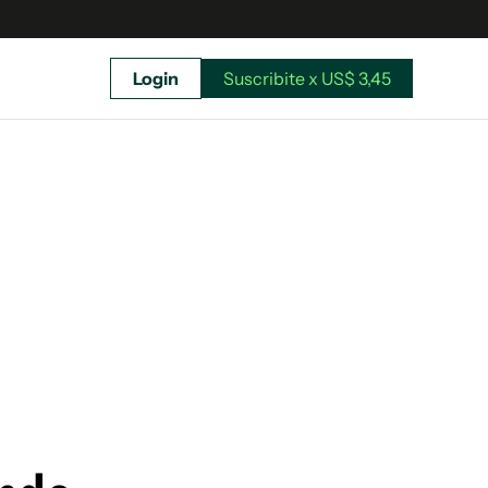
Login
Suscribite x US$ 3,45
uscríbete ahora a El Observador y elegí hasta
donde llegar.
Suscribite x US$ 3,45