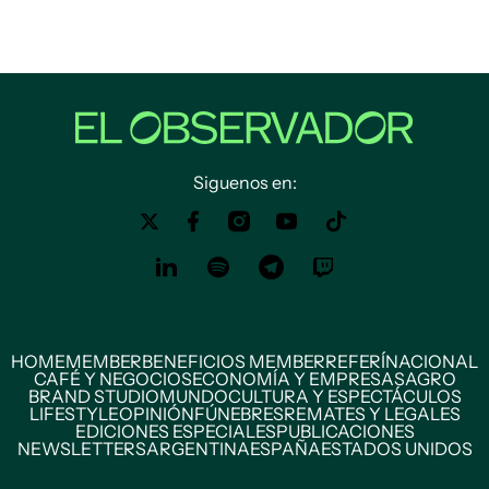
Siguenos en:
HOME
MEMBER
BENEFICIOS MEMBER
REFERÍ
NACIONAL
CAFÉ Y NEGOCIOS
ECONOMÍA Y EMPRESAS
AGRO
BRAND STUDIO
MUNDO
CULTURA Y ESPECTÁCULOS
LIFESTYLE
OPINIÓN
FÚNEBRES
REMATES Y LEGALES
EDICIONES ESPECIALES
PUBLICACIONES
NEWSLETTERS
ARGENTINA
ESPAÑA
ESTADOS UNIDOS