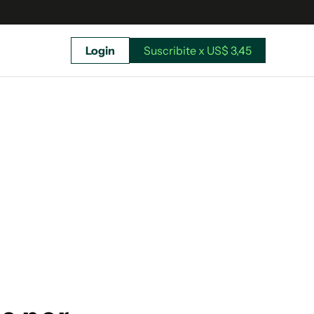
Login
Suscribite x US$ 3,45
uscríbete ahora a El Observador y elegí hasta
donde llegar.
Suscribite x US$ 3,45