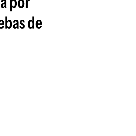
a por
uebas de