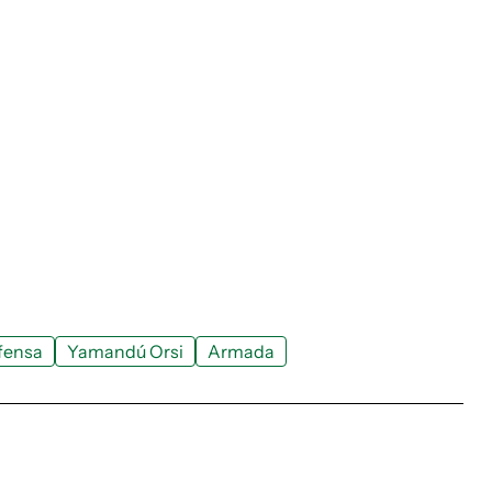
efensa
Yamandú Orsi
Armada