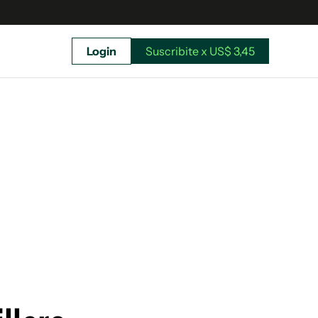
Login
Suscribite x US$ 3,45
uscríbete ahora a El Observador y elegí hasta
donde llegar.
Suscribite x US$ 3,45