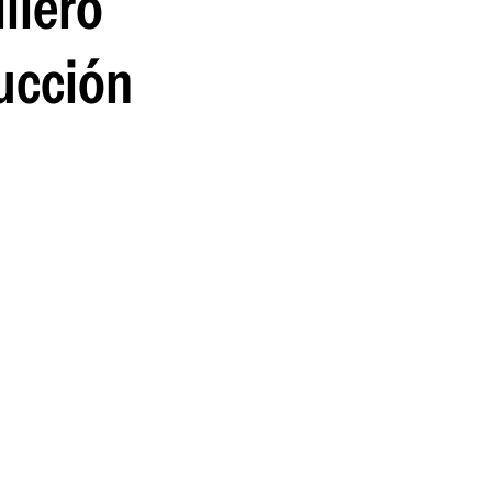
llero
rucción
a