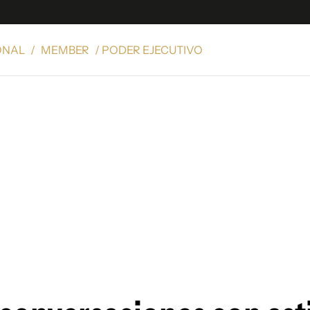
ONAL
/
MEMBER
/ PODER EJECUTIVO
e
S
n
es
Siguenos en:
 y Legales
es especiales
ciones
ters
ina
 Unidos