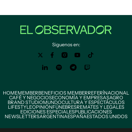
Siguenos en:
HOME
MEMBER
BENEFICIOS MEMBER
REFERÍ
NACIONAL
CAFÉ Y NEGOCIOS
ECONOMÍA Y EMPRESAS
AGRO
BRAND STUDIO
MUNDO
CULTURA Y ESPECTÁCULOS
LIFESTYLE
OPINIÓN
FÚNEBRES
REMATES Y LEGALES
EDICIONES ESPECIALES
PUBLICACIONES
NEWSLETTERS
ARGENTINA
ESPAÑA
ESTADOS UNIDOS