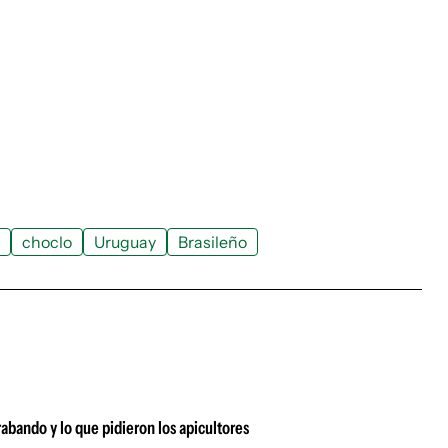
choclo
Uruguay
Brasileño
rabando y lo que pidieron los apicultores