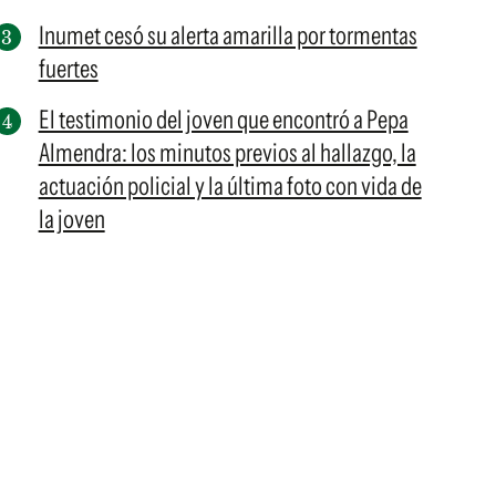
Inumet cesó su alerta amarilla por tormentas
fuertes
El testimonio del joven que encontró a Pepa
Almendra: los minutos previos al hallazgo, la
actuación policial y la última foto con vida de
la joven