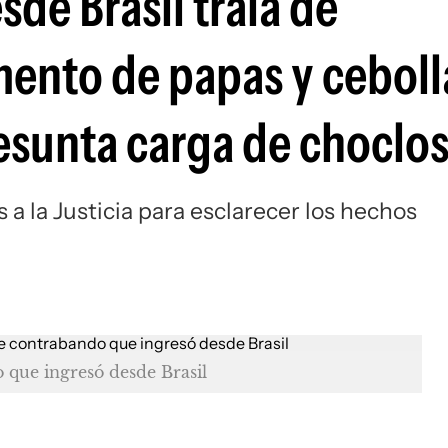
de Brasil traía de
ento de papas y ceboll
esunta carga de choclo
a la Justicia para esclarecer los hechos
 que ingresó desde Brasil