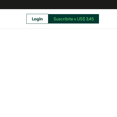
Login
Suscribite x US$ 3,45
uscríbete ahora a El Observador y elegí hasta
donde llegar.
Suscribite x US$ 3,45