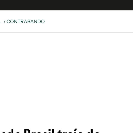
L
/ CONTRABANDO
e
S
n
es
Siguenos en:
 y Legales
es especiales
ciones
ters
ina
 Unidos