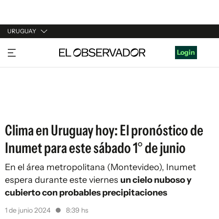
URUGUAY
URUGUAY
Login
ARGENTINA
ESPAÑA
ESTADOS UNIDOS
Clima en Uruguay hoy: El pronóstico de
Inumet para este sábado 1° de junio
En el área metropolitana (Montevideo),
Inumet
espera durante este viernes
un cielo nuboso y
cubierto con probables precipitaciones
1 de junio 2024
8:39 hs