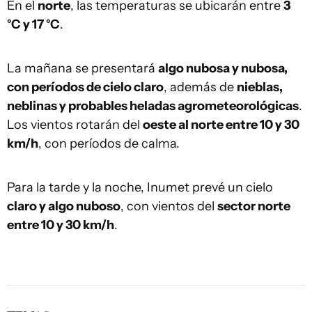
En el
norte
, las temperaturas se ubicarán entre
3
°C y 17 °C
.
La mañana se presentará
algo nubosa y nubosa,
con períodos de cielo claro
, además de
nieblas,
neblinas y probables heladas agrometeorológicas
.
Los vientos rotarán del
oeste al norte entre 10 y 30
km/h
, con períodos de calma.
Para la tarde y la noche, Inumet prevé un cielo
claro y algo nuboso
, con vientos del
sector norte
entre 10 y 30 km/h
.