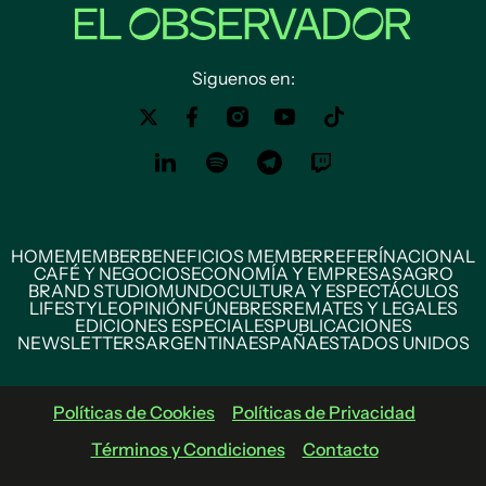
Siguenos en:
HOME
MEMBER
BENEFICIOS MEMBER
REFERÍ
NACIONAL
CAFÉ Y NEGOCIOS
ECONOMÍA Y EMPRESAS
AGRO
BRAND STUDIO
MUNDO
CULTURA Y ESPECTÁCULOS
LIFESTYLE
OPINIÓN
FÚNEBRES
REMATES Y LEGALES
EDICIONES ESPECIALES
PUBLICACIONES
NEWSLETTERS
ARGENTINA
ESPAÑA
ESTADOS UNIDOS
Políticas de Cookies
Políticas de Privacidad
Términos y Condiciones
Contacto