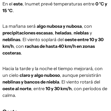
En el
este
, Inumet prevé temperaturas entre
0 °C y
15 °C
.
La mañana será
algo nubosa y nubosa
, con
precipitaciones escasas
,
heladas
,
nieblas
y
neblinas
. El viento soplará del
oeste entre 10 y 30
km/h
, con
rachas de hasta 40 km/h en zonas
costeras
.
Hacia la tarde y la noche el tiempo mejorará, con
un cielo
claro y algo nuboso
, aunque persistirán
neblinas y bancos de niebla
. El viento rotará del
oeste al norte
, entre
10 y 30 km/h
, con períodos de
calma.