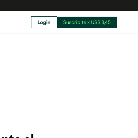
Login
Suscribite x US$ 3,45
uscríbete ahora a El Observador y elegí hasta
donde llegar.
Suscribite x US$ 3,45