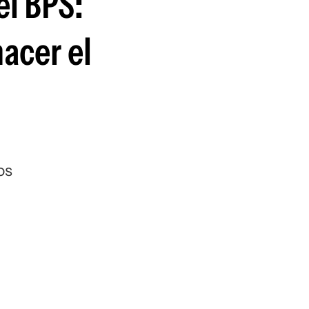
el BPS:
acer el
os