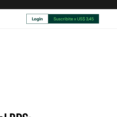
Login
Suscribite x US$ 3,45
uscríbete ahora a El Observador y elegí hasta
donde llegar.
Suscribite x US$ 3,45