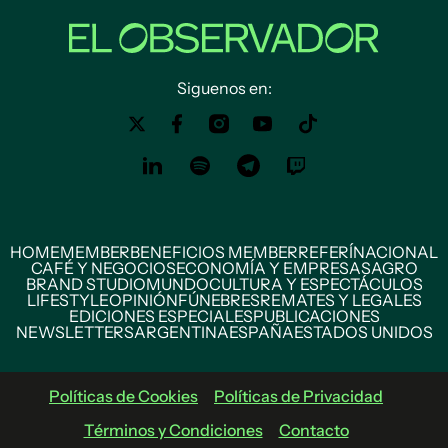
Siguenos en:
HOME
MEMBER
BENEFICIOS MEMBER
REFERÍ
NACIONAL
CAFÉ Y NEGOCIOS
ECONOMÍA Y EMPRESAS
AGRO
BRAND STUDIO
MUNDO
CULTURA Y ESPECTÁCULOS
LIFESTYLE
OPINIÓN
FÚNEBRES
REMATES Y LEGALES
EDICIONES ESPECIALES
PUBLICACIONES
NEWSLETTERS
ARGENTINA
ESPAÑA
ESTADOS UNIDOS
Políticas de Cookies
Políticas de Privacidad
Términos y Condiciones
Contacto