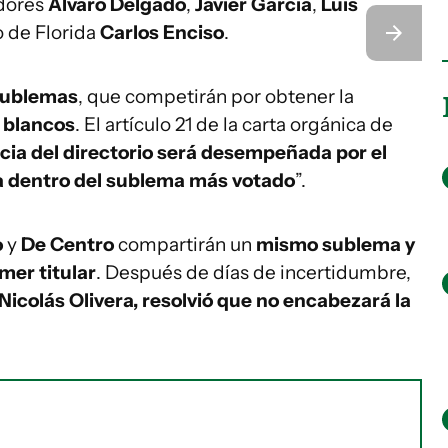
adores
Álvaro Delgado
,
Javier García
,
Luis
o de Florida
Carlos Enciso
.
sublemas
, que competirán por obtener la
 blancos
. El artículo 21 de la carta orgánica de
cia del directorio será desempeñada por el
ada dentro del sublema más votado
”.
o
y
De Centro
compartirán un
mismo sublema y
mer titular
. Después de días de incertidumbre,
Nicolás Olivera, resolvió que no encabezará la