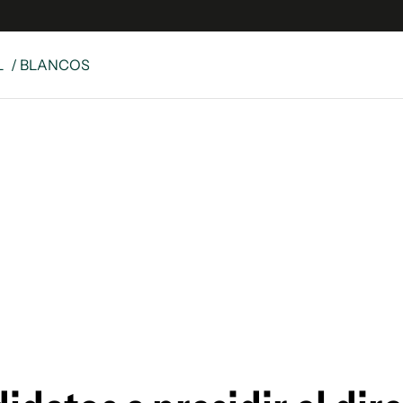
L
/ BLANCOS
e
S
n
es
Siguenos en:
 y Legales
es especiales
ciones
ters
ina
 Unidos