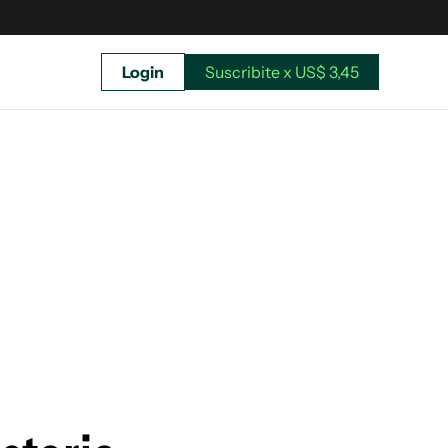
Login
Suscribite x US$ 3,45
uscríbete ahora a El Observador y elegí hasta
donde llegar.
Suscribite x US$ 3,45