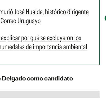
 murió José Hualde, histórico dirigente
l Correo Uruguayo
explicar por qué se excluyeron los
 humedales de importancia ambiental
aro Delgado como candidato