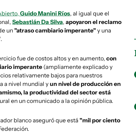
Abierto,
Guido Manini Ríos
, al igual que el
onal,
Sebastián Da Silva
,
apoyaron el reclamo
de un
"atraso cambiario imperante"
y una
"
.
ercicio fue de costos altos y en aumento,
con
iario imperante
(ampliamente explicado y
ecios relativamente bajos para nuestros
a a nivel mundial y
un nivel de producción en
namismo, la productividad del sector está
Rural en un comunicado a la opinión pública.
senador blanco aseguró que está
"mil por ciento
 Federación.