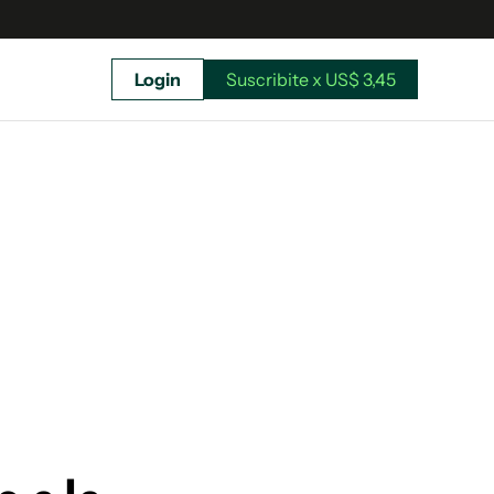
Login
Suscribite x US$ 3,45
uscríbete ahora a El Observador y elegí hasta
donde llegar.
Suscribite x US$ 3,45