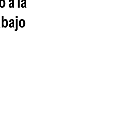
 a la
abajo