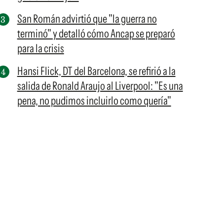
San Román advirtió que "la guerra no
terminó" y detalló cómo Ancap se preparó
para la crisis
Hansi Flick, DT del Barcelona, se refirió a la
salida de Ronald Araujo al Liverpool: "Es una
pena, no pudimos incluirlo como quería"